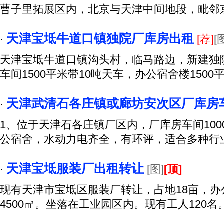
曹子里拓展区内，北京与天津中间地段，毗邻
天津宝坻牛道口镇独院厂库房出租
·
[荐]
[
天津宝坻牛道口镇沟头村，临马路边，新建独
车间1500平米带10吨天车，办公宿舍楼1500
天津武清石各庄镇或廊坊安次区厂库房
·
1、位于天津石各庄镇厂区内，厂库房车间1000
公宿舍，水动力电齐全，有环评，适合多种行
天津宝坻服装厂出租转让
·
[图]
[顶]
现有天津市宝坻区服装厂转让，占地18亩，办公
4500㎡。坐落在工业园区内。现有工人120名