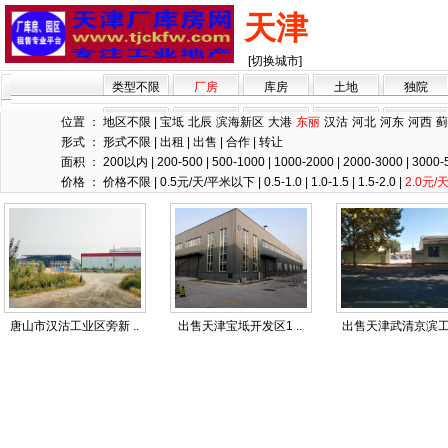
天津
[切换城市]
类型不限
厂房
库房
土地
独院
位置 ：
地区不限
|
宝坻
北辰
滨海新区
大港
东丽
汉沽
河北
河东
河西
蓟
形式 ：
形式不限
|
出租
|
出售
|
合作
|
转让
面积 ：
200以内
|
200-500
|
500-1000
|
1000-2000
|
2000-3000
|
3000-
价格 ：
价格不限
|
0.5元/天/平米以下
|
0.5-1.0
|
1.0-1.5
|
1.5-2.0
|
2.0元
唐山市汉沽工业区旁新 ..
出售天津宝坻开发区1 ..
出售天津武清京滨工业