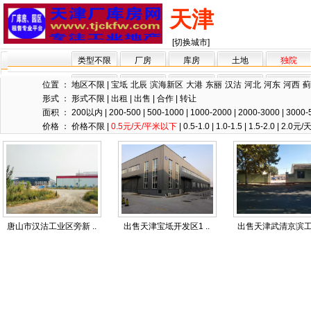
天津
[切换城市]
类型不限
厂房
库房
土地
独院
位置 ：
地区不限
|
宝坻
北辰
滨海新区
大港
东丽
汉沽
河北
河东
河西
蓟
形式 ：
形式不限
|
出租
|
出售
|
合作
|
转让
面积 ：
200以内
|
200-500
|
500-1000
|
1000-2000
|
2000-3000
|
3000-
价格 ：
价格不限
|
0.5元/天/平米以下
|
0.5-1.0
|
1.0-1.5
|
1.5-2.0
|
2.0元
唐山市汉沽工业区旁新 ..
出售天津宝坻开发区1 ..
出售天津武清京滨工业