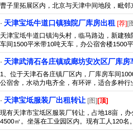
曹子里拓展区内，北京与天津中间地段，毗邻
天津宝坻牛道口镇独院厂库房出租
·
[荐]
[
天津宝坻牛道口镇沟头村，临马路边，新建独
车间1500平米带10吨天车，办公宿舍楼1500
天津武清石各庄镇或廊坊安次区厂库房
·
1、位于天津石各庄镇厂区内，厂库房车间1000
公宿舍，水动力电齐全，有环评，适合多种行
天津宝坻服装厂出租转让
·
[图]
[顶]
现有天津市宝坻区服装厂转让，占地18亩，办公
4500㎡。坐落在工业园区内。现有工人120名