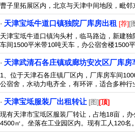
曹子里拓展区内，北京与天津中间地段，毗邻
天津宝坻牛道口镇独院厂库房出租
·
[荐]
[
天津宝坻牛道口镇沟头村，临马路边，新建独
车间1500平米带10吨天车，办公宿舍楼1500
天津武清石各庄镇或廊坊安次区厂库房
·
1、位于天津石各庄镇厂区内，厂库房车间1000
公宿舍，水动力电齐全，有环评，适合多种行
天津宝坻服装厂出租转让
·
[图]
[顶]
现有天津市宝坻区服装厂转让，占地18亩，办公
4500㎡。坐落在工业园区内。现有工人120名