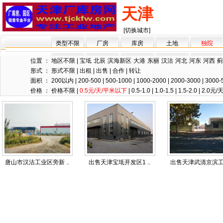
天津
[切换城市]
类型不限
厂房
库房
土地
独院
位置 ：
地区不限
|
宝坻
北辰
滨海新区
大港
东丽
汉沽
河北
河东
河西
蓟
形式 ：
形式不限
|
出租
|
出售
|
合作
|
转让
面积 ：
200以内
|
200-500
|
500-1000
|
1000-2000
|
2000-3000
|
3000-
价格 ：
价格不限
|
0.5元/天/平米以下
|
0.5-1.0
|
1.0-1.5
|
1.5-2.0
|
2.0元
唐山市汉沽工业区旁新 ..
出售天津宝坻开发区1 ..
出售天津武清京滨工业