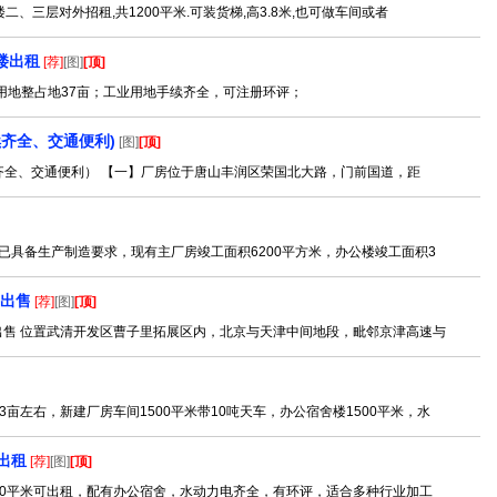
、三层对外招租,共1200平米.可装货梯,高3.8米,也可做车间或者
楼出租
[荐]
[图]
[顶]
业用地整占地37亩；工业用地手续齐全，可注册环评；
续齐全、交通便利)
[图]
[顶]
手续齐全、交通便利） 【一】厂房位于唐山丰润区荣国北大路，门前国道，距
，已具备生产制造要求，现有主厂房竣工面积6200平方米，办公楼竣工面积3
房出售
[荐]
[图]
[顶]
出售 位置武清开发区曹子里拓展区内，北京与天津中间地段，毗邻京津高速与
亩左右，新建厂房车间1500平米带10吨天车，办公宿舍楼1500平米，水
出租
[荐]
[图]
[顶]
3000平米可出租，配有办公宿舍，水动力电齐全，有环评，适合多种行业加工