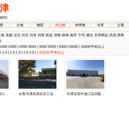
津
城市]
房
土地
独院
办公楼
种养殖
冷库
公寓
大港
东丽
汉沽
河北
河东
河西
蓟县
津南
静海
南开
宁河
塘沽
天津周边
武清
西青
让
1000-2000
|
2000-3000
|
3000-5000
|
5000-10000
|
10000平米以上
5-1.0
|
1.0-1.5
|
1.5-2.0
|
2.0元/天/平米以上
 ..
出售天津武清京滨工业 ..
天津宝坻牛道口宝武路 ..