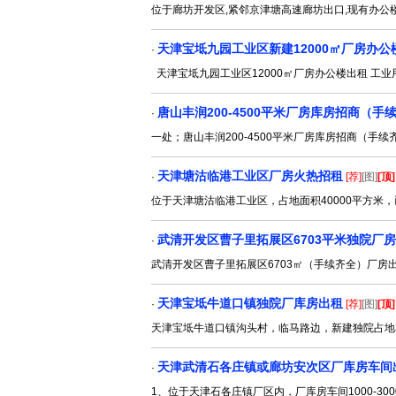
位于廊坊开发区,紧邻京津塘高速廊坊出口,现有办公楼二
天津宝坻九园工业区新建12000㎡厂房办公
·
天津宝坻九园工业区12000㎡厂房办公楼出租 工
唐山丰润200-4500平米厂房库房招商（手
·
一处；唐山丰润200-4500平米厂房库房招商（
天津塘沽临港工业区厂房火热招租
·
[荐]
[图]
[顶]
位于天津塘沽临港工业区，占地面积40000平方米
武清开发区曹子里拓展区6703平米独院厂
·
武清开发区曹子里拓展区6703㎡（手续齐全）厂房
天津宝坻牛道口镇独院厂库房出租
·
[荐]
[图]
[顶]
天津宝坻牛道口镇沟头村，临马路边，新建独院占地3
天津武清石各庄镇或廊坊安次区厂库房车间
·
1、位于天津石各庄镇厂区内，厂库房车间1000-