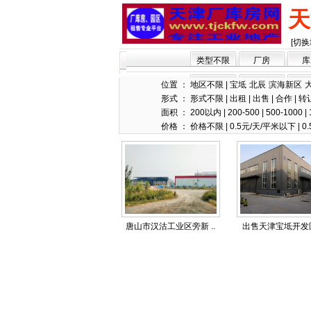
天
[切换
类型不限
厂房
库
位置 ：
地区不限
|
宝坻
北辰
滨海新区
形式 ：
形式不限
|
出租
|
出售
|
合作
|
转
面积 ：
200以内
|
200-500
|
500-1000
|
价格 ：
价格不限
|
0.5元/天/平米以下
|
0.
唐山市汉沽工业区旁新 ..
出售天津宝坻开发区1