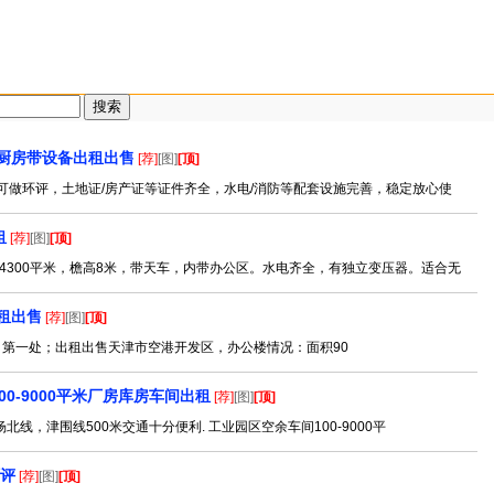
厨房带设备出租出售
[荐]
[图]
[顶]
可做环评，土地证/房产证等证件齐全，水电/消防等配套设施完善，稳定放心使
租
[荐]
[图]
[顶]
4300平米，檐高8米，带天车，内带办公区。水电齐全，有独立变压器。适合无
租出售
[荐]
[图]
[顶]
 第一处；出租出售天津市空港开发区，办公楼情况：面积90
0-9000平米厂房库房车间出租
[荐]
[图]
[顶]
，津围线500米交通十分便利. 工业园区空余车间100-9000平
环评
[荐]
[图]
[顶]