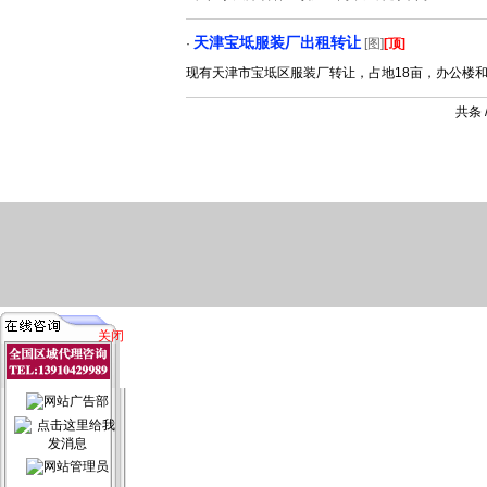
天津宝坻服装厂出租转让
·
[图]
[顶]
现有天津市宝坻区服装厂转让，占地18亩，办公楼和配
共条
关闭