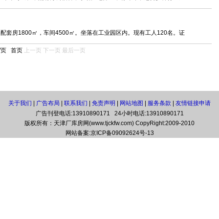
套房1800㎡，车间4500㎡。坐落在工业园区内。现有工人120名。证
 /页
首页
上一页
下一页
最后一页
关于我们
|
广告布局
|
联系我们
|
免责声明
|
网站地图
|
服务条款
|
友情链接申请
广告刊登电话:13910890171 24小时电话:13910890171
版权所有：天津厂库房网(www.tjckfw.com) CopyRight:2009-2010
网站备案:
京ICP备09092624号-13