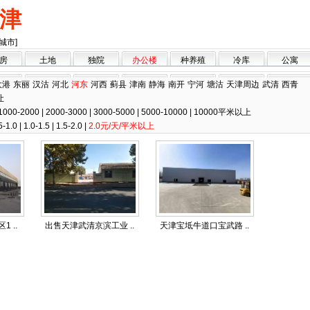
津
城市]
房
土地
独院
办公楼
种养殖
冷库
公寓
大港
东丽
汉沽
河北
河东
河西
蓟县
津南
静海
南开
宁河
塘沽
天津周边
武清
西青
让
1000-2000
|
2000-3000
|
3000-5000
|
5000-10000
|
10000平米以上
5-1.0
|
1.0-1.5
|
1.5-2.0
|
2.0元/天/平米以上
 ..
出售天津武清京滨工业 ..
天津宝坻牛道口宝武路 ..