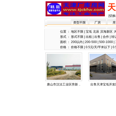
天
[切换
类型不限
厂房
库
位置 ：
地区不限
|
宝坻
北辰
滨海新区
形式 ：
形式不限
|
出租
|
出售
|
合作
|
转
面积 ：
200以内
|
200-500
|
500-1000
|
价格 ：
价格不限
|
0.5元/天/平米以下
|
0.
唐山市汉沽工业区旁新 ..
出售天津宝坻开发区1