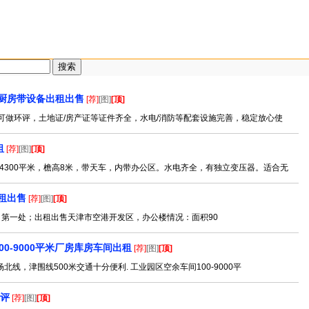
厨房带设备出租出售
[荐]
[图]
[顶]
可做环评，土地证/房产证等证件齐全，水电/消防等配套设施完善，稳定放心使
租
[荐]
[图]
[顶]
4300平米，檐高8米，带天车，内带办公区。水电齐全，有独立变压器。适合无
租出售
[荐]
[图]
[顶]
 第一处；出租出售天津市空港开发区，办公楼情况：面积90
0-9000平米厂房库房车间出租
[荐]
[图]
[顶]
，津围线500米交通十分便利. 工业园区空余车间100-9000平
环评
[荐]
[图]
[顶]