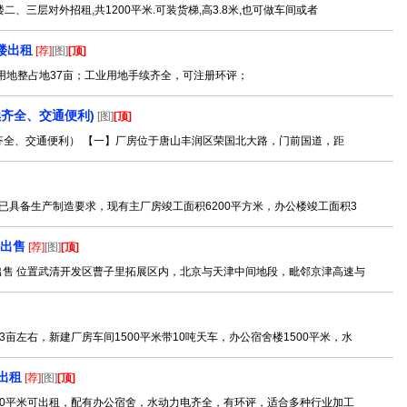
、三层对外招租,共1200平米.可装货梯,高3.8米,也可做车间或者
楼出租
[荐]
[图]
[顶]
业用地整占地37亩；工业用地手续齐全，可注册环评；
续齐全、交通便利)
[图]
[顶]
手续齐全、交通便利） 【一】厂房位于唐山丰润区荣国北大路，门前国道，距
，已具备生产制造要求，现有主厂房竣工面积6200平方米，办公楼竣工面积3
房出售
[荐]
[图]
[顶]
出售 位置武清开发区曹子里拓展区内，北京与天津中间地段，毗邻京津高速与
亩左右，新建厂房车间1500平米带10吨天车，办公宿舍楼1500平米，水
出租
[荐]
[图]
[顶]
3000平米可出租，配有办公宿舍，水动力电齐全，有环评，适合多种行业加工