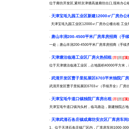
位于廊坊开发区,紧邻京津塘高速廊坊出口,现有办公楼二
天津宝坻九园工业区新建12000㎡厂房办公
·
天津宝坻九园工业区12000㎡厂房办公楼出租 工
唐山丰润200-4500平米厂房库房招商（手
·
一处；唐山丰润200-4500平米厂房库房招商（
天津塘沽临港工业区厂房火热招租
·
[荐]
[图]
[顶]
位于天津塘沽临港工业区，占地面积40000平方米
武清开发区曹子里拓展区6703平米独院厂
·
武清开发区曹子里拓展区6703㎡（手续齐全）厂房
天津宝坻牛道口镇独院厂库房出租
·
[荐]
[图]
[顶]
天津宝坻牛道口镇沟头村，临马路边，新建独院占地3
天津武清石各庄镇或廊坊安次区厂库房车间
·
1、位于天津石各庄镇厂区内，厂库房车间1000-