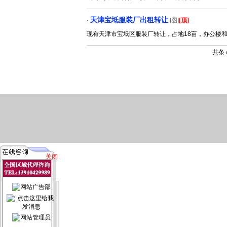
天津宝坻服装厂出租转让
·
[图]
[顶]
现有天津市宝坻区服装厂转让，占地18亩，办公楼和配
共条
关闭