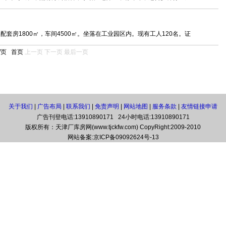
套房1800㎡，车间4500㎡。坐落在工业园区内。现有工人120名。证
 /页
首页
上一页
下一页
最后一页
关于我们
|
广告布局
|
联系我们
|
免责声明
|
网站地图
|
服务条款
|
友情链接申请
广告刊登电话:13910890171 24小时电话:13910890171
版权所有：天津厂库房网(www.tjckfw.com) CopyRight:2009-2010
网站备案:
京ICP备09092624号-13