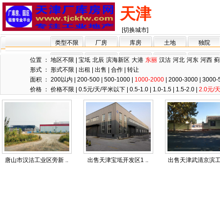
天津
[切换城市]
类型不限
厂房
库房
土地
独院
位置 ：
地区不限
|
宝坻
北辰
滨海新区
大港
东丽
汉沽
河北
河东
河西
蓟
形式 ：
形式不限
|
出租
|
出售
|
合作
|
转让
面积 ：
200以内
|
200-500
|
500-1000
|
1000-2000
|
2000-3000
|
3000-
价格 ：
价格不限
|
0.5元/天/平米以下
|
0.5-1.0
|
1.0-1.5
|
1.5-2.0
|
2.0元
唐山市汉沽工业区旁新 ..
出售天津宝坻开发区1 ..
出售天津武清京滨工业