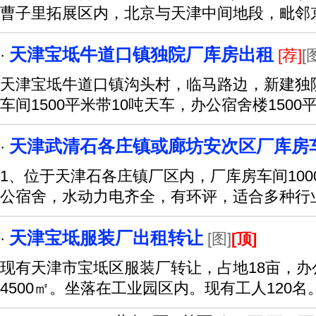
曹子里拓展区内，北京与天津中间地段，毗邻
天津宝坻牛道口镇独院厂库房出租
·
[荐]
[
天津宝坻牛道口镇沟头村，临马路边，新建独
车间1500平米带10吨天车，办公宿舍楼1500
天津武清石各庄镇或廊坊安次区厂库房
·
1、位于天津石各庄镇厂区内，厂库房车间1000
公宿舍，水动力电齐全，有环评，适合多种行
天津宝坻服装厂出租转让
·
[图]
[顶]
现有天津市宝坻区服装厂转让，占地18亩，办公
4500㎡。坐落在工业园区内。现有工人120名