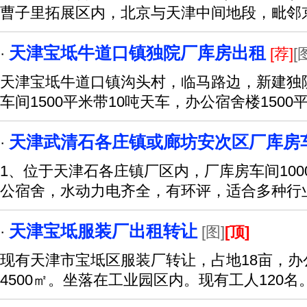
曹子里拓展区内，北京与天津中间地段，毗邻
天津宝坻牛道口镇独院厂库房出租
·
[荐]
[
天津宝坻牛道口镇沟头村，临马路边，新建独
车间1500平米带10吨天车，办公宿舍楼1500
天津武清石各庄镇或廊坊安次区厂库房
·
1、位于天津石各庄镇厂区内，厂库房车间1000
公宿舍，水动力电齐全，有环评，适合多种行
天津宝坻服装厂出租转让
·
[图]
[顶]
现有天津市宝坻区服装厂转让，占地18亩，办公
4500㎡。坐落在工业园区内。现有工人120名