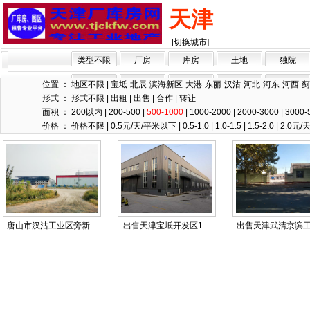
天津
[切换城市]
类型不限
厂房
库房
土地
独院
位置 ：
地区不限
|
宝坻
北辰
滨海新区
大港
东丽
汉沽
河北
河东
河西
蓟
形式 ：
形式不限
|
出租
|
出售
|
合作
|
转让
面积 ：
200以内
|
200-500
|
500-1000
|
1000-2000
|
2000-3000
|
3000-
价格 ：
价格不限
|
0.5元/天/平米以下
|
0.5-1.0
|
1.0-1.5
|
1.5-2.0
|
2.0元
唐山市汉沽工业区旁新 ..
出售天津宝坻开发区1 ..
出售天津武清京滨工业