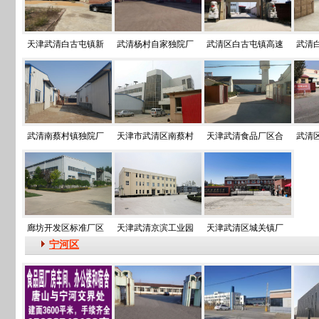
天津武清白古屯镇新
武清杨村自家独院厂
武清区白古屯镇高速
武清
武清南蔡村镇独院厂
天津市武清区南蔡村
天津武清食品厂区合
武清
廊坊开发区标准厂区
天津武清京滨工业园
天津武清区城关镇厂
宁河区