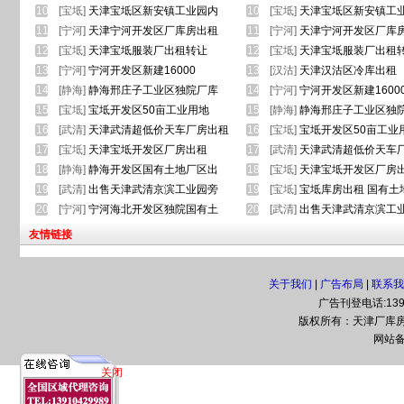
10
[宝坻]
天津宝坻区新安镇工业园内
10
[宝坻]
天津宝坻区新安镇工
11
[宁河]
天津宁河开发区厂库房出租
11
[宁河]
天津宁河开发区厂库
12
[宝坻]
天津宝坻服装厂出租转让
12
[宝坻]
天津宝坻服装厂出租
13
[宁河]
宁河开发区新建16000
13
[汉沽]
天津汉沽区冷库出租
14
[静海]
静海邢庄子工业区独院厂库
14
[宁河]
宁河开发区新建1600
15
[宝坻]
宝坻开发区50亩工业用地
15
[静海]
静海邢庄子工业区独
16
[武清]
天津武清超低价天车厂房出租
16
[宝坻]
宝坻开发区50亩工业
17
[宝坻]
天津宝坻开发区厂房出租
17
[武清]
天津武清超低价天车
18
[静海]
静海开发区国有土地厂区出
18
[宝坻]
天津宝坻开发区厂房
19
[武清]
出售天津武清京滨工业园旁
19
[宝坻]
宝坻库房出租 国有土
20
[宁河]
宁河海北开发区独院国有土
20
[武清]
出售天津武清京滨工
友情链接
关于我们
|
广告布局
|
联系我
广告刊登电话:1391
版权所有：天津厂库房网(www
网站备
关闭