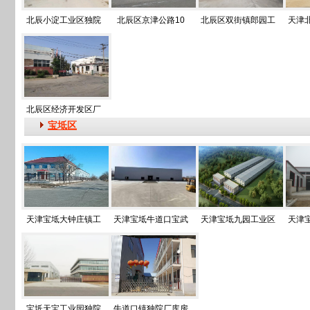
北辰小淀工业区独院
北辰区京津公路10
北辰区双街镇郎园工
天津
北辰区经济开发区厂
宝坻区
天津宝坻大钟庄镇工
天津宝坻牛道口宝武
天津宝坻九园工业区
天津
宝坻天宝工业园独院
牛道口镇独院厂库房