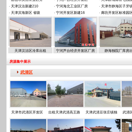
·
天津汉沽新建210
·
宁河海北工业区厂房
·
天津市静海区子牙
·
天津滨海新区 省级
·
宁河开发区新建16
·
廊坊开发区标准园
天津汉沽区冷库出租
宁河芦台经济开发区厂房
静海独院厂库房
房源集中展示
武清区
天津市武清区开发区
出租天津武清高王路
天津武清豆张庄镇独
武清