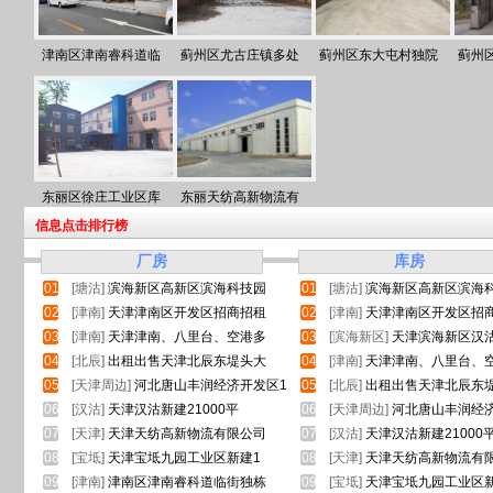
津南区津南睿科道临
蓟州区尤古庄镇多处
蓟州区东大屯村独院
蓟州
东丽区徐庄工业区库
东丽天纺高新物流有
信息点击排行榜
厂房
库房
01
[塘沽]
滨海新区高新区滨海科技园
01
[塘沽]
滨海新区高新区滨海
02
[津南]
天津津南区开发区招商招租
02
[津南]
天津津南区开发区招
03
[津南]
天津津南、八里台、空港多
03
[滨海新区]
天津滨海新区汉
04
[北辰]
出租出售天津北辰东堤头大
04
[津南]
天津津南、八里台、
05
[天津周边]
河北唐山丰润经济开发区1
05
[北辰]
出租出售天津北辰东
06
[汉沽]
天津汉沽新建21000平
06
[天津周边]
河北唐山丰润经
07
[天津]
天津天纺高新物流有限公司
07
[汉沽]
天津汉沽新建21000
08
[宝坻]
天津宝坻九园工业区新建1
08
[天津]
天津天纺高新物流有
09
[津南]
津南区津南睿科道临街独栋
09
[宝坻]
天津宝坻九园工业区新