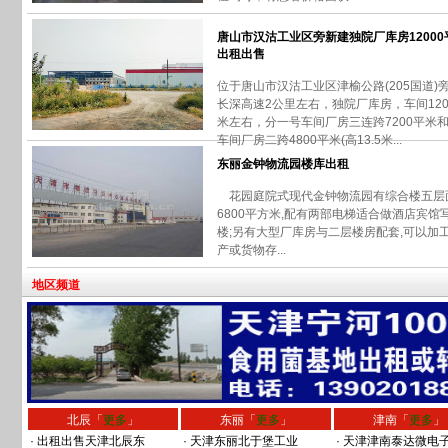
唐山市汉沽工业区旁新建独院厂库房12000
出租出售
位于唐山市汉沽工业区津榆公路(205国道)
长深高速2公里左右，独院厂库房，车间120
米左右，分一号车间厂房三连跨7200平米
车间厂房二跨4800平米(高13.5米...
东丽金钟物流园楼库出租
花园庭院式现代金钟物流园有综合楼五层
6800平方米,配有两部电梯适合做酒店宾馆
楼;另有大型厂库房与二层楼房配套,可以加
产或货物存...
地区频道
北辰「
更多
」
东丽「
更多
」
津南「
更多
」
·
出租出售天津北辰东
·
天津东丽北于堡工业
·
天津津南泰达微电