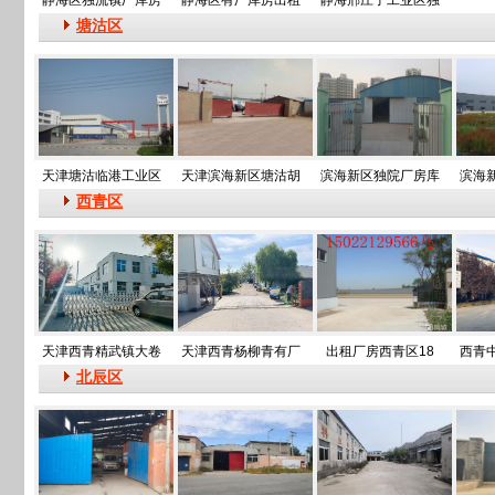
静海区独流镇厂库房
静海区有厂库房出租
静海邢庄子工业区独
塘沽区
天津塘沽临港工业区
天津滨海新区塘沽胡
滨海新区独院厂房库
滨海
西青区
天津西青精武镇大卷
天津西青杨柳青有厂
出租厂房西青区18
西青
北辰区