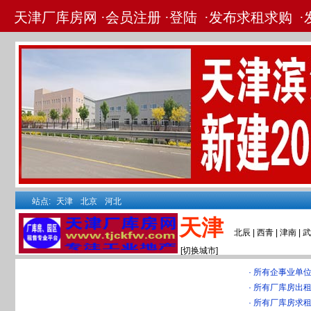
天津厂库房网 ·
会员注册
·
登陆
·
发布求租求购
·
站点:
天津
北京
河北
天津
北辰
|
西青
|
津南
|
[切换城市]
· 所有企事业单
· 所有厂库房出
· 所有厂库房求