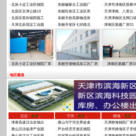
·
北辰小淀工业区独院
·
东丽穆家台工业园厂
·
天津市津南区双桥
·
北辰区京津公路10
·
东丽区徐庄工业区库
·
天津津南、八里台
·
北辰区双街镇郎园工
·
东丽天纺高新物流有
·
天津津南区北闸口
·
天津北辰屈淀工业园
·
东丽开发区七径路北
·
津南区新建厂房31
北辰小淀工业区独院厂库
东丽空港物流加工区厂房
津南区新建厂房31
地区频道
汉沽「
更多
」
宁河「
更多
」
静海「
更多
」
·
津唐高速汉沽农场出
·
唐山与宁河交界处食
·
天津静海独院厂库
·
唐山汉沽临津产业园
·
芦台经济开发区独院
·
天津市静海区子牙
·
唐山市汉沽工业区旁
·
宁河芦台经济开发区
·
天津静海陈官屯独