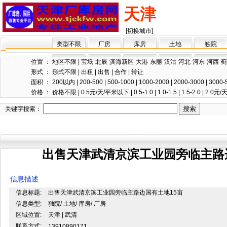
天津
[切换城市]
类型不限
厂房
库房
土地
独院
位置 ：
地区不限
|
宝坻
北辰
滨海新区
大港
东丽
汉沽
河北
河东
河西
蓟
形式 ：
形式不限
|
出租
|
出售
|
合作
|
转让
面积 ：
200以内
|
200-500
|
500-1000
|
1000-2000
|
2000-3000
|
3000-
价格 ：
价格不限
|
0.5元/天/平米以下
|
0.5-1.0
|
1.0-1.5
|
1.5-2.0
|
2.0元
关键字搜索：
出售天津武清京滨工业园旁临主路
信息描述
信息标题:
出售天津武清京滨工业园旁临主路边国有土地15亩
信息类型:
独院/ 土地/ 库房/ 厂房
区域位置:
天津 | 武清
联系方式:
13910890171