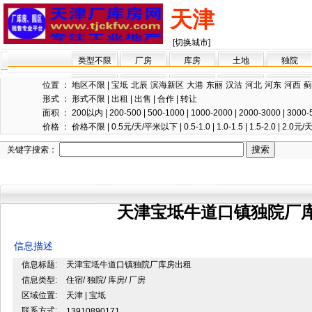
天津
[切换城市]
类型不限
厂房
库房
土地
独院
位置 ：
地区不限
|
宝坻
北辰
滨海新区
大港
东丽
汉沽
河北
河东
河西
蓟
形式 ：
形式不限
|
出租
|
出售
|
合作
|
转让
面积 ：
200以内
|
200-500
|
500-1000
|
1000-2000
|
2000-3000
|
3000-
价格 ：
价格不限
|
0.5元/天/平米以下
|
0.5-1.0
|
1.0-1.5
|
1.5-2.0
|
2.0元
关键字搜索：
天津宝坻牛道口镇独院厂
信息描述
信息标题:
天津宝坻牛道口镇独院厂库房出租
信息类型:
住宿/ 独院/ 库房/ 厂房
区域位置:
天津 | 宝坻
联系方式:
13910890171