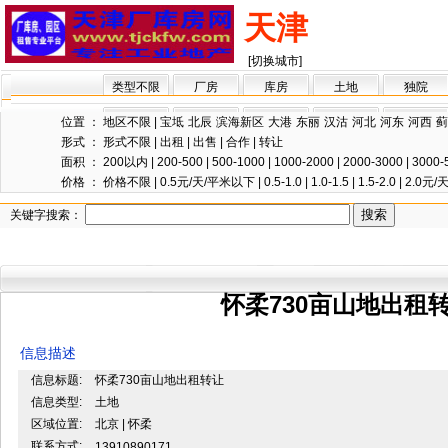
天津
[切换城市]
类型不限
厂房
库房
土地
独院
位置 ：
地区不限
|
宝坻
北辰
滨海新区
大港
东丽
汉沽
河北
河东
河西
蓟
形式 ：
形式不限
|
出租
|
出售
|
合作
|
转让
面积 ：
200以内
|
200-500
|
500-1000
|
1000-2000
|
2000-3000
|
3000-
价格 ：
价格不限
|
0.5元/天/平米以下
|
0.5-1.0
|
1.0-1.5
|
1.5-2.0
|
2.0元
关键字搜索：
怀柔730亩山地出租
信息描述
信息标题:
怀柔730亩山地出租转让
信息类型:
土地
区域位置:
北京 | 怀柔
联系方式:
13910890171